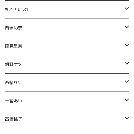
ちとせよしの
チェキ
西永彩奈
ブロマイド
チェキ
篠見星奈
CD
ブロマイド
チェキ
朝野ナツ
生誕グッズ
生誕グッズ
ブロマイド
チェキ
西緒りり
アクスタ
生誕グッズ
生誕グッズ
ブロマイド
チェキ
一宮あい
Tシャツ
Tシャツ
生誕グッズ
ブロマイド
チェキ
高橋桃子