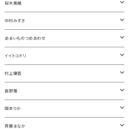
アクスタ
アクスタ
生誕グッズ
ブロマイド
チェキ
桜木美緒
Tシャツ
アクスタ
アクスタ
生誕グッズ
ブロマイド
チェキ
中村みずき
Tシャツ
Tシャツ
アクスタ
生誕グッズ
ブロマイド
生誕祭グッズ
あまいものつめあわせ
Tシャツ
アクスタ
アクスタ
生誕グッズ
チェキ
アクリルスタンド
イイトコドリ
Tシャツ
Tシャツ
アクスタ
アクリルキーホルダー
Tシャツ
村上優香
Tシャツ
チェキ
長野雅
チェキ
岡本りか
チェキ
斉藤まなか