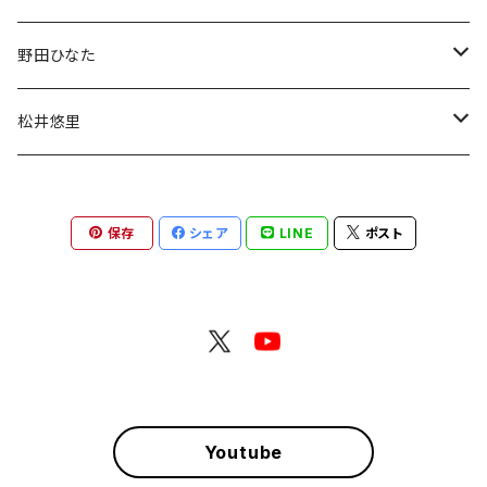
デコチェキ
チェキ
野田ひなた
チェキ
松井悠里
チェキ
保存
シェア
LINE
ポスト
Youtube