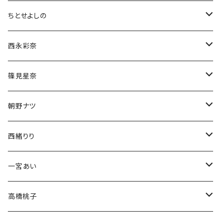
ちとせよしの
チェキ
西永彩奈
ブロマイド
チェキ
篠見星奈
CD
ブロマイド
チェキ
朝野ナツ
生誕グッズ
生誕グッズ
ブロマイド
チェキ
西緒りり
アクスタ
生誕グッズ
生誕グッズ
ブロマイド
チェキ
一宮あい
Tシャツ
Tシャツ
生誕グッズ
ブロマイド
チェキ
高橋桃子