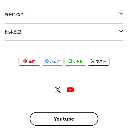
デコチェキ
チェキ
野田ひなた
チェキ
松井悠里
チェキ
保存
シェア
LINE
ポスト
Youtube