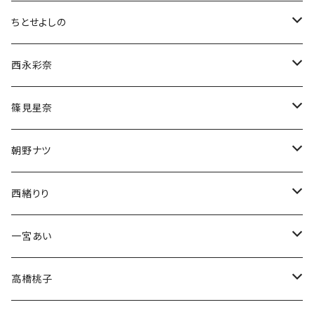
ちとせよしの
チェキ
西永彩奈
ブロマイド
チェキ
篠見星奈
CD
ブロマイド
チェキ
朝野ナツ
生誕グッズ
生誕グッズ
ブロマイド
チェキ
西緒りり
アクスタ
生誕グッズ
生誕グッズ
ブロマイド
チェキ
一宮あい
Tシャツ
Tシャツ
生誕グッズ
ブロマイド
チェキ
高橋桃子