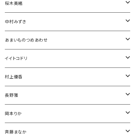
アクスタ
アクスタ
生誕グッズ
ブロマイド
チェキ
桜木美緒
Tシャツ
アクスタ
アクスタ
生誕グッズ
ブロマイド
チェキ
中村みずき
Tシャツ
Tシャツ
アクスタ
生誕グッズ
ブロマイド
生誕祭グッズ
あまいものつめあわせ
Tシャツ
アクスタ
アクスタ
生誕グッズ
チェキ
アクリルスタンド
イイトコドリ
Tシャツ
Tシャツ
アクスタ
アクリルキーホルダー
Tシャツ
村上優香
Tシャツ
チェキ
長野雅
チェキ
岡本りか
チェキ
斉藤まなか