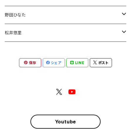
デコチェキ
チェキ
野田ひなた
チェキ
松井悠里
チェキ
保存
シェア
LINE
ポスト
Youtube