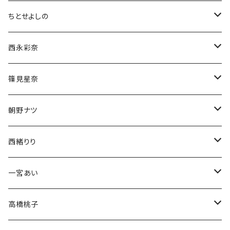
ちとせよしの
チェキ
西永彩奈
ブロマイド
チェキ
篠見星奈
CD
ブロマイド
チェキ
朝野ナツ
生誕グッズ
生誕グッズ
ブロマイド
チェキ
西緒りり
アクスタ
生誕グッズ
生誕グッズ
ブロマイド
チェキ
一宮あい
Tシャツ
Tシャツ
生誕グッズ
ブロマイド
チェキ
高橋桃子