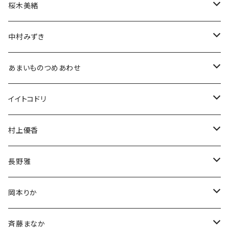
アクスタ
アクスタ
生誕グッズ
ブロマイド
チェキ
桜木美緒
Tシャツ
アクスタ
アクスタ
生誕グッズ
ブロマイド
チェキ
中村みずき
Tシャツ
Tシャツ
アクスタ
生誕グッズ
ブロマイド
生誕祭グッズ
あまいものつめあわせ
Tシャツ
アクスタ
アクスタ
生誕グッズ
チェキ
アクリルスタンド
イイトコドリ
Tシャツ
Tシャツ
アクスタ
アクリルキーホルダー
Tシャツ
村上優香
Tシャツ
チェキ
長野雅
チェキ
岡本りか
チェキ
斉藤まなか