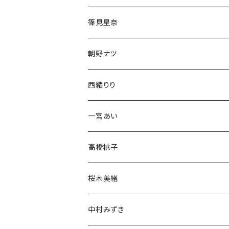
ブロマイド
チェキ
篠見星奈
CD
ブロマイド
チェキ
朝野ナツ
生誕グッズ
生誕グッズ
ブロマイド
チェキ
西緒りり
アクスタ
生誕グッズ
生誕グッズ
ブロマイド
チェキ
一宮あい
Tシャツ
Tシャツ
生誕グッズ
ブロマイド
チェキ
高橋桃子
アクスタ
アクスタ
生誕グッズ
ブロマイド
チェキ
桜木美緒
Tシャツ
アクスタ
アクスタ
生誕グッズ
ブロマイド
チェキ
中村みずき