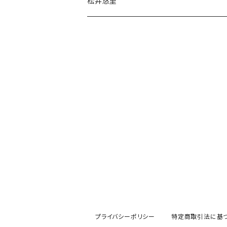
チェキ
松井悠里
チェキ
プライバシーポリシー
特定商取引法に基