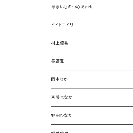
Tシャツ
Tシャツ
アクスタ
生誕グッズ
ブロマイド
生誕祭グッズ
あまいものつめあわせ
Tシャツ
アクスタ
アクスタ
生誕グッズ
チェキ
アクリルスタンド
イイトコドリ
Tシャツ
Tシャツ
アクスタ
アクリルキーホルダー
Tシャツ
村上優香
Tシャツ
チェキ
長野雅
チェキ
岡本りか
チェキ
斉藤まなか
デコチェキ
チェキ
野田ひなた