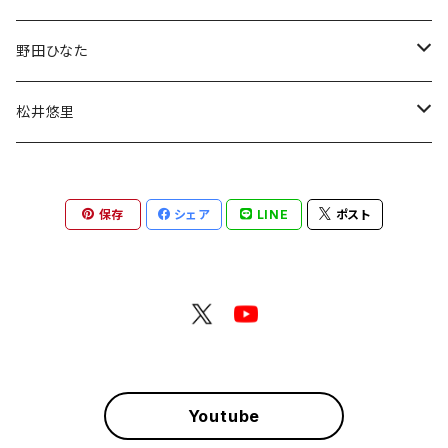
デコチェキ
チェキ
野田ひなた
チェキ
松井悠里
チェキ
保存
シェア
LINE
ポスト
Youtube