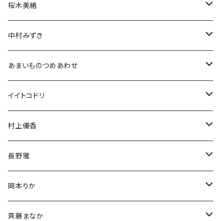
アクスタ
アクスタ
生誕グッズ
ブロマイド
チェキ
桜木美緒
Tシャツ
アクスタ
アクスタ
生誕グッズ
ブロマイド
チェキ
中村みずき
Tシャツ
Tシャツ
アクスタ
生誕グッズ
ブロマイド
生誕祭グッズ
あまいものつめあわせ
Tシャツ
アクスタ
アクスタ
生誕グッズ
チェキ
アクリルスタンド
イイトコドリ
Tシャツ
Tシャツ
アクスタ
アクリルキーホルダー
Tシャツ
村上優香
Tシャツ
チェキ
長野雅
チェキ
岡本りか
チェキ
斉藤まなか