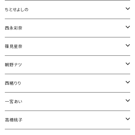
ちとせよしの
チェキ
西永彩奈
ブロマイド
チェキ
篠見星奈
CD
ブロマイド
チェキ
朝野ナツ
生誕グッズ
生誕グッズ
ブロマイド
チェキ
西緒りり
アクスタ
生誕グッズ
生誕グッズ
ブロマイド
チェキ
一宮あい
Tシャツ
Tシャツ
生誕グッズ
ブロマイド
チェキ
高橋桃子