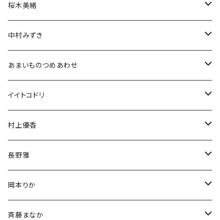
アクスタ
アクスタ
生誕グッズ
ブロマイド
チェキ
桜木美緒
Tシャツ
アクスタ
アクスタ
生誕グッズ
ブロマイド
チェキ
中村みずき
Tシャツ
Tシャツ
アクスタ
生誕グッズ
ブロマイド
生誕祭グッズ
あまいものつめあわせ
Tシャツ
アクスタ
アクスタ
生誕グッズ
チェキ
アクリルスタンド
イイトコドリ
Tシャツ
Tシャツ
アクスタ
アクリルキーホルダー
Tシャツ
村上優香
Tシャツ
チェキ
長野雅
チェキ
岡本りか
チェキ
斉藤まなか