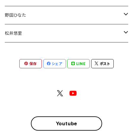
デコチェキ
チェキ
野田ひなた
チェキ
松井悠里
チェキ
保存
シェア
LINE
ポスト
Youtube