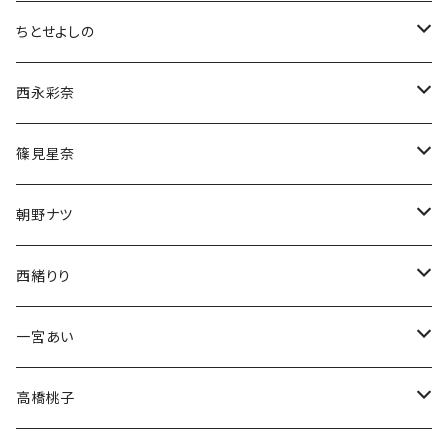
ちとせよしの
チェキ
西永彩奈
ブロマイド
チェキ
篠見星奈
CD
ブロマイド
チェキ
朝野ナツ
生誕グッズ
生誕グッズ
ブロマイド
チェキ
西緒りり
アクスタ
生誕グッズ
生誕グッズ
ブロマイド
チェキ
一宮あい
Tシャツ
Tシャツ
生誕グッズ
ブロマイド
チェキ
高橋桃子