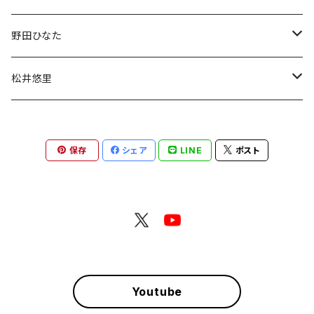
デコチェキ
チェキ
野田ひなた
チェキ
松井悠里
チェキ
保存
シェア
LINE
ポスト
Youtube