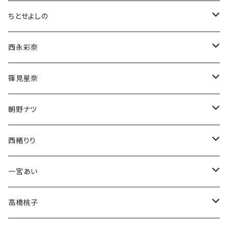
ちとせよしの
チェキ
西永彩奈
ブロマイド
チェキ
篠見星奈
CD
ブロマイド
チェキ
朝野ナツ
生誕グッズ
生誕グッズ
ブロマイド
チェキ
西緒りり
アクスタ
生誕グッズ
生誕グッズ
ブロマイド
チェキ
一宮あい
Tシャツ
Tシャツ
生誕グッズ
ブロマイド
チェキ
高橋桃子