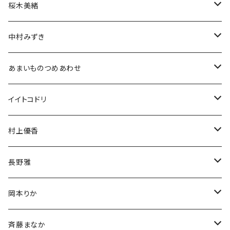
アクスタ
アクスタ
生誕グッズ
ブロマイド
チェキ
桜木美緒
Tシャツ
アクスタ
アクスタ
生誕グッズ
ブロマイド
チェキ
中村みずき
Tシャツ
Tシャツ
アクスタ
生誕グッズ
ブロマイド
生誕祭グッズ
あまいものつめあわせ
Tシャツ
アクスタ
アクスタ
生誕グッズ
チェキ
アクリルスタンド
イイトコドリ
Tシャツ
Tシャツ
アクスタ
アクリルキーホルダー
Tシャツ
村上優香
Tシャツ
チェキ
長野雅
チェキ
岡本りか
チェキ
斉藤まなか